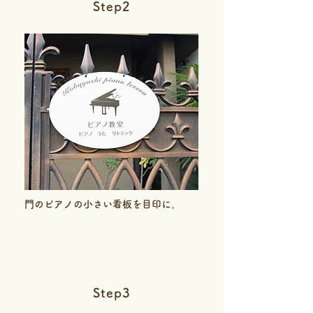
Step2
門のピアノの小さい看板を
目印に。
Step3